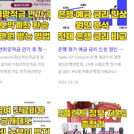
요가 있습니다.Table Of
Contents저축은행 파산시 예금자 보호
ts매각 검토중인 저축은행 예금
법으로 내 예금 돌려받는 방법예금자 보
검토 중인 주요 저축은행저축은
호법과 개정내용예금자 보호법예금자 보
 가입자들의 영향매각 검토중
호법 개정 내용경북상호저축은행 영업정
 예금 사례직장인 A 씨(40)는
지 후 예금자 보호법 처리 사례예금자 보
한 저축은행의 1년 만기 특별
호법에 의한 보험금 지급 신청 방법저축
2024 청년희망적금 만기 후 청년도약계좌 환승 혜택 정리 | 방법 | 자격
은행 정기 예금 금리 인상 원인 및 예금 금리 순위 비교[ 일반은행 4% 및 저축은행 4.5% 이상]
 가입했습니다. 그러나 최근
은행 파산시 예금자 보호법으로 내 예금
 올해 경영권 매각을 추진한
돌려받는 방법최근 매각을 고려중인 저축
f Contents청년희망적금과 청
Table Of Contents은행 예금이자 경쟁
 접하고, 예금을 해지해야 할
은행들이 늘고 있습니다. 만약 매각이 실
 알아보기청년희망적금 가입
원인은행연합회, 19개 시중은행 정기예
 고민하고 있습니다. A 씨는
패하고 지속적인 적자가 발생하면 최악의
약계좌 가입 자격청년희망적
금 금리 4%대 저축은행정기예금4.5%이
 소유주가 변경되면 예금 ..
경우 파산으로 갈 수도 있습니다.이 경우,
 청년도약계좌 환승 혜택혜택
상은행및전체금리비교'>저축은행 정기
9.
2023. 10. 19.
만약 내 통장이..
시 --> 정부에서 청년들의 재
예금 4.5%이상 은행 및 전체 금리 비교저
을 주고자 청년정책지원 방안을
축은행들의 금리 인상 전망 -->최근 저축
했다고 발표했습니다. 내년 2
은행과 시중은행들이 예금 금리를 지속적
만기가 도래하는 청년희망적금과
으로 올리고 있습니다. 이에 따라서 자금
를 연계하여 약 400만 원의
을 운용하시는 분들도 이런 예금금리 변
 지원한다고 합니다. 자세히
화에 따라 예금 상품을 옮겨가거나 조정
. Table Of Contents청
할 필요가 있습니다. 또, 만기 되시는 분들