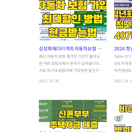
하여 과거와 달리 암에 걸렸다고 해서 크
고민해 볼 필
게 두려워하실 필요는 없습니다. 현대 의
Conten
학에서 암을 조기에 발견할 경우 완치 가
사례매각 
능성이 높아지고 있기 때문입니다 하지
행 예·적금
만, 갑자기 증상이 심해져서 사망하는 돌
인 저축은행
연사를 조심하셔야 합니다. 특히, 뇌혈관
지난해 말 
삼성화재다이렉트자동차보험 매년 할인 받는 법 - 자동차보험료비교견적으로 현금 받기
질환의 경우 돌연사의 확률이 높아서 치
예금 상품에
료받기도 전에 사망하는 일이 종종 발생
해당 은행이
매년 자동차 보험 재가입 기간이 돌아오
Table O
한다고 합니다. 이에따라 안전 보건 공단
다는 소식을
면 여러 보험사에서 문자가 날아옵니다.
년도약계좌
에서는 뇌혈관 질환에 대한 건강진단 비
지 심각하게
서로 자기네 보험사에 가입하면 할인이나
자격청년도
용을 지원하고 있습니다. 오늘은 정부에
"저축은행의
상품권을 지급한다는 내용인데요, 오늘은
금 만기 후
2023. 10. 30.
2023. 10. 1
서 지원..
자동차 보험료비교견적 내는 방법과 가장
정리혜택 예
저렴한 삼성화재다이렉트 자동차 보험에
정에 도움
서 최대 할인받고 상품권도 받는 꿀팁을
추가하기로 
알려드리겠습니다. Table Of Contents
월에 첫 
자동차보험 미가입 벌금 및 과태료 자동
청년도약계좌
차 보험료 계산하고 현금 받기 오케이캐
추가 수익을
쉬백 앱으로 3천 포인트 받기 자동차 보험
알아보겠습니다