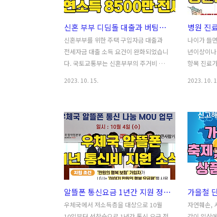
료 계산만 하고 1만원 받기 자동차보험료
년희망적금
비교견적 후 삼성화재다이렉트자동차보
년희망적금
신혼 부부 디딤돌 대출과 버팀목 대출 소득 요건 완화 ( 신혼부부주택구입대출 연소득 8500 까지 )
험 매년 할인 받는 법 자동차보험 재가입
자격청년희
시 받은 혜택 및 포인트 사용 정리 가입 전
환승 혜택
신혼부부를 위한 주택 구입자금 대출과
나이가 들면
혜택 포인트 사용 가입 후 혜택 자동차보
금과 청년
전세자금 대출 소득 요건이 완화되었습니
년이상이나
험 미가입 벌금 및 과태료 자동차를 소유
청년들이 자
다. 국토교통부는 신혼부부의 주거비 부
항목 진료가
하고 계신분들은 의무적으로 자동차 보험
에서 지원
담완화를 위해 주택도시기금 지원대상을
의 경우 병
2023. 10. 15.
2023. 10. 1
에..
은 202..
확대한다고 밝혔습니다. 신혼부부의 주거
비를 절약하
지원 확대를 위해 소득요건이 8500만 원
부분은 몰
이하로 낮아졌으므로 관련 내용 살펴보시
다. 병원비
기 바랍니다. Table Of Contents 주택
주변에도 알리
구입자금 및 전세자금 대출 소득요건 완
내가 진료받
화 소개 디딤돌 대출(주택 구입자금 대출)
료비의 종
버팀목 대출 (전세자금 대출) 기타사항 디
비급여 진료
딤돌 대출과 버팀목 전세자금 대출 정책
비교하기 
변경내역 요약 주택 구입자금 및 전세자
음 스마트폰
알뜰폰 통신요금 1년간 지원 정책 - 자격조건 및 신청방법 알아보기 (우체국 만원의 행복 보험 무료)
금 대출 소득요건 완화 소개 소득요건 완
험심사평가원
화에 따라 디딤돌 대출과 버팀목 대출시
비교하기 
우체국에서 저소득층을 대상으로 10월
자연훼손, 
소득요건은 기존보다 각각 1500만 원씩
가? 얼마 
10일부터 선착순으로 1년간 통신 요금 전
같이 일상