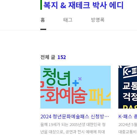
복지 & 재테크 박사 에디
본문 바로가기
홈
태그
방명록
전체 글
152
2024 청년문화예술패스 신청방법 따라하기, 이용방법, 기간, 이벤트 YES24 vs 인터파크
올해 19세가 되는 2005년생 대한민국 청
2024년 
년을 대상으로, 공연과 전시 예매에 최대
대중교통비를