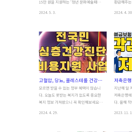
15만 원을 지원하는 ‘청년 문화예술패
환급해주는 
스’가 발급됩니다. 국립발레단을 비롯한
상의 이용으
2024. 5. 3.
2024. 4. 30
11개 국립예술기관에서는 해당 패스를 소
능하며, 이
지한 청년들에게 공연 관람권 할인 서비
분들에게 
스를 제공합니다. 특히, 문화체육관광부
K-패스에
는 한국문화예술위원회와 협력하여 2024
다.Table 
년 3월 28일 오전 10시부터 인터파크와
이용방법K-
예스 24를 통해 ‘청년 문화예술패스’를 신
드사별 추가
청받고 사용할 수 있게 되었습니다.Table
사항K-패스
Of Contents청년문화예술패스란 무엇
하는 사용
일까요? 청년문화 예술패스 신청기간과
는 교통카
고혈압, 당뇨, 콜레스테롤 건강검진 받으시고 지원금 15만원 받으세요! - 매 분기 선착순 지원 (전국민 심층건강진단 비용지원 사업)
방법청년문화 예술패스 신청방법 따라하
정기적으로 
기주의사항청년문화 예술패스 이용방법
20%, 청
모르면 받을 수 없는 정부 혜택이 많습니
지난해 말
알아보기청년문화 예술패스 이벤트 정보
53.3%에
다. 오늘도 못받는 복지가 없도록 중요한
저축은행에
확인하기이번에 처음으로 시행되는 이용
급받을 수 
복지 정보 가져왔으니 꼭 확인해보세요.
다. 올해 
권은 소득과 관계없이 국내 거주하는
국적으로 17
우리나라 사람들에게 사망률이 가장 높은
래하면서 
2024. 4. 29.
2023. 11. 1
2005..
질환은 바로 암이라고 합니다. 뒤이어 심
는 것을 우
장 질환, 뇌혈관 질환, 폐렴 등의 순이라고
를 올리고 
합니다. 하지만 요즘은 워낙 의학이 발달
인 주요 