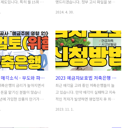
제도입니다. 특히 월 15회 이
명드리겠습니다. 정부 고시 파일을 보고
로 최대 60회까지 환급이 가
정확하고 자세한 정보를 보기 쉽게 정리
.
2024. 4. 30.
는 대중교통을 많이 이용하는
하였으니 참고하셔서 꼭 지원 받으시길
매우 유익한 혜택입니다.오늘은
바랍니다.Table Of Contents1. 청년내
 대해서 자세히 알려드리겠습니
일 저축계좌란? 2. 2024 청년내일 저축계
Of ContentsK-패스란?K-패스
좌 신청기간3. 2024 청년내일 저축계좌
패스 카드 발급 링크K-패스 카
신청방법온라인 신청 방법오프라인 신청
 혜택 정리K-패스 기타 안내
방법4. 2024 청년내일저축계좌 지원대상
란?K-패스는 대중교통을 이용
및 자격조건5. 2024 청년내일 저축계좌
자들에게 다양한 혜택을 제공하
변경 및 주의사항6. 2024 청년내일저축계
드입니다.K-패스는 대중교통을
좌 지원 금액 및 혜택 7. 2024년 청년내일
저축은행 매각소식 - 부도와 파산 위험과 대주주 리스크
2023 예금자보호법 저축은행 영업정지 보험금 신청 방법 및 사례 알아보기
이용하는 경우, 일반인은
저축계좌 중도해지 관련 사유 및 금리 적
년층은 30%, 저소득층은
용 내용 end -->1. 청년내일 저축계좌란?
 저축은행의 금리가 높아지면서
최근 매각을 고려 중인 저축은행들이 늘
 해당하는 금액을 다음 달에 환
2024년 청년내일저축계좌는 근로를 하고
 돈을 맡기신 분들이 많습니
고 있습니다. 만약 매각이 실패하고 지속
있는 교통카드입니다. 현재 전
있지만 경제적으로 어려운 청년들의 목돈
작년에 가입한 상품의 만기가 도
적인 적자가 발생하면 영업정지 후 최악
개 시·도 및..
마련..
저축은행들은 자금이 빠져나가
의 경우 파산으로 갈 수도 있습니다. 이 경
.
2023. 11. 1.
려하여 재 예치하기 위해 금리
우 예금자 보호법을 통해 내 예금을 돌려
있습니다. 그런데, 매각 검토 중
받는 방법과 이전 사례를 통해 자세히 알
저축은행들이 있어서 재가입을
아보도록 하겠습니다.Table Of