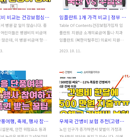
과 청년도약계좌 알아보기청
은 아래 비교 내용 참고하셔서 좋은 예금
 가입 자격청년도약계좌 가입
상품으로 옮겨 가시기 바랍니다.Table
병원 진료비 비교는 건강보험심사평가원 공식 앱으로 - 독감예방접종 가격 등 비급여 진료비 절약하는 방법
임플란트 1개 가격 비교 | 정부 지원금 | 종류 별 장 단점 총 정리
망적금 만기 후 청년도약계좌
Of Contents은행 예금이자 경쟁 원인은
혜택 정리혜택 예시청년희망적
행연합회, 19개 시중은행 정기예금 금
서 병원 갈 일이 많습니다. 중
Table Of Contents건강보험가입자 임
도약계좌 알아보기이 두 계좌는
리 4%대 저축은행 정기예금 4.5%이상
 어린이들은 병원비의 비급여
플란트 지원금 소개의료급여 틀니·치과
산을 마련할 수 있도록 정부
은행 및 전체 금리 비교저축은행들의 금
 많은데, 이 병원 비급여 항목
임플란트 (북한이탈주민) 의료비 지원저
하는 계좌입니다. 청년희망적금
리 인상 전망은행 예금이자 경..
원마다 천차만별입니다. 병원
소득 노인 틀니·임플란트 본인부담금 지
3.
2023. 10. 11.
는 간단한 방법이 있는데, 대
원사업2023년 기타 지자체 복지 서비
라서 병원비를 더내고 있습니
스 임플란트 종류 및 장단점국산 임플란
 아끼는 대박 꿀팁 꼭 확인하고
트수입산 임플란트치과 임플란트 식립재
세요! Table Of Contents
료와 가격 정리 치과 임플란트 식립 재료
은 병원비 적당한가? 병원 진
상급종합병원(종합병원중 상급) 임플란트
류와 비급여 진료비용 공개제도
1개 가격종합병원 임플란트 1개 가격치과
비 등 병원 진료비 간편하게
임플란트 가격에 대하여 -->오래전 아는
건강보험심사평가원의 건강 e
지인이 한쪽 어금니가 없는 상태로 생활
 앱 소개 및 다운로드 건강보
하고 계신 것을 알게 되었습니다. 이유를
가을철 단풍여행, 축제, 행사 참여하고 안전 위험 신고하고 포상금까지 받는 꿀팁 - 행정안전부 안전신문고
우체국 간병비 보험 추천(고령화 시대의 필수)과 간호간병 통합 서비스의 문제점
의 건강 e음 앱으로 병원비
물어보니 임플란트를 해야 하는 상황인
내가 진료받은 병원비 적당한
데, 비용이 비싸서 그냥 어금니를 제거하
시설문제, 안전 위험요소 등과
노인 인구가 증가하면서 맞벌이 가정과
전에도 아이가 아파서 병원에 갔
고 다른 쪽으로만 씹는다고 합니다. 하지
에서 눈살을 찌푸리고 넘어갔던
자녀들의 부담은 커지고 있습니다. 이에