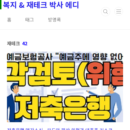
복지 & 재테크 박사 에디
본문 바로가기
홈
태그
방명록
재테크
42