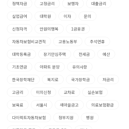
정책자금
고정금리
보행자
대출금리
실업급여
대학원
이자
문의
신청자격
만원의행복
1금융권
자동차보험비교견적
고용노동부
추석연휴
대학등록금
장기안심주택
전세금
예산
기초연금
아파트 분양
유의사항
한국장학재단
복지로
국가장학금
저금리
고금리
이의신청
교차로
실손보험
보육료
서울시
새마을금고
의료보험환급
다이렉트자동차보험
정부지원
병원