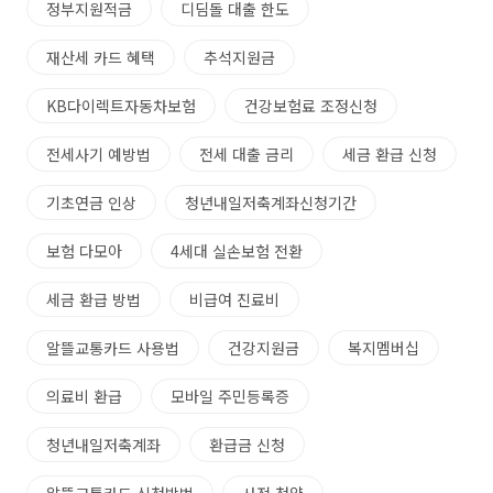
정부지원적금
디딤돌 대출 한도
재산세 카드 혜택
추석지원금
KB다이렉트자동차보험
건강보험료 조정신청
전세사기 예방법
전세 대출 금리
세금 환급 신청
기초연금 인상
청년내일저축계좌신청기간
보험 다모아
4세대 실손보험 전환
세금 환급 방법
비급여 진료비
알뜰교통카드 사용법
건강지원금
복지멤버십
의료비 환급
모바일 주민등록증
청년내일저축계좌
환급금 신청