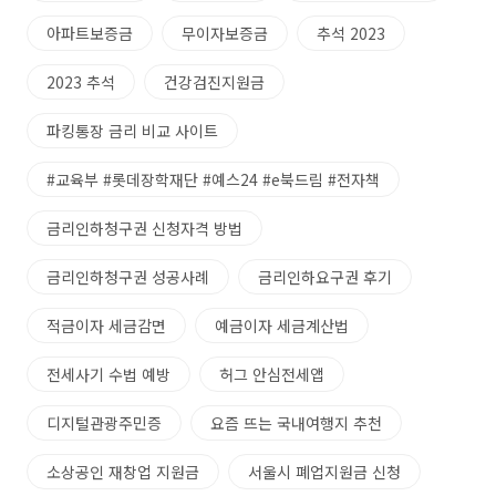
아파트보증금
무이자보증금
추석 2023
2023 추석
건강검진지원금
파킹통장 금리 비교 사이트
#교육부 #롯데장학재단 #예스24 #e북드림 #전자책
금리인하청구권 신청자격 방법
금리인하청구권 성공사례
금리인하요구권 후기
적금이자 세금감면
예금이자 세금계산법
전세사기 수법 예방
허그 안심전세앱
디지털관광주민증
요즘 뜨는 국내여행지 추천
소상공인 재창업 지원금
서울시 폐업지원금 신청