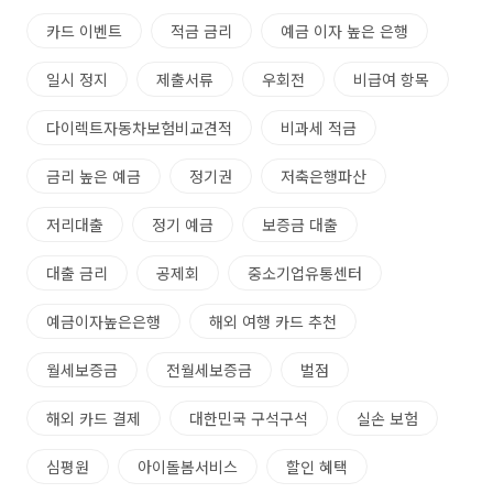
카드 이벤트
적금 금리
예금 이자 높은 은행
일시 정지
제출서류
우회전
비급여 항목
다이렉트자동차보험비교견적
비과세 적금
금리 높은 예금
정기권
저축은행파산
저리대출
정기 예금
보증금 대출
대출 금리
공제회
중소기업유통센터
예금이자높은은행
해외 여행 카드 추천
월세보증금
전월세보증금
벌점
해외 카드 결제
대한민국 구석구석
실손 보험
심평원
아이돌봄서비스
할인 혜택