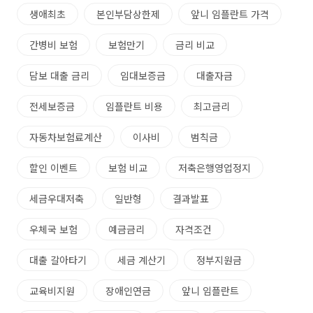
생애최초
본인부담상한제
앞니 임플란트 가격
간병비 보험
보험만기
금리 비교
담보 대출 금리
임대보증금
대출자금
전세보증금
임플란트 비용
최고금리
자동차보험료계산
이사비
범칙금
할인 이벤트
보험 비교
저축은행영업정지
세금우대저축
일반형
결과발표
우체국 보험
예금금리
자격조건
대출 갈아타기
세금 계산기
정부지원금
교육비지원
장애인연금
앞니 임플란트