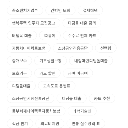
중소벤처기업부
간병인 보험
절세혜택
행복주택 입주자 모집공고
디딤돌 대출 금리
버팀목 대출
따릉이
수수료 면제 카드
자동차다이렉트보험
소상공인진흥공단
선택형
중개보수
기초생활보장
내집마련디딤돌대출
보호의무
카드 할인
급여 비급여
디딤돌대출
고속도로 통행료
소상공인시장진흥공단
디딤돌 대출
카드 추천
동부화재다이렉트자동차보험
과학기술인
적금 만기
의료비지원
연봉 실수령액 표