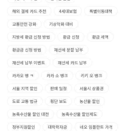
해외 결제 카드 추천
4세대보험
특별이동대책
교통안전 강화
기상악화 대비
지방세 환급 신청 방법
환급 신청
환급 세액
환급금 신청 방법
재산세 분할 납부
재산세 납부 이벤트
재산세 카드 납부
카카오 뱅 ㅋ
카카 소 뱅크
키키 오 뱅크
서울 지역 할인
판매 일정
서울시 상품권
도로 교통 법규
횡단 보도
농산물 할인
농축수산물 할인 대전
농축수산물 할인제도
정부지원할인
대학학자금
네오 임플란트 가격