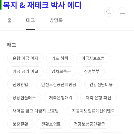
복지 & 재테크 박사 에디
본문 바로가기
홈
태그
방명록
태그
은행 예금 이자
카드 혜택
예금자보호법
예금 금리 비교
임차보증금
신혼부부
신청방법
안전보건공단지원금
건강진단비용
상상인플러스
저축은행매각
저축 은행 파산
새마을 금고 예금자 보호법
자동차보험료계산이벤트
보장질환
전환보험료
건강보험공단환급