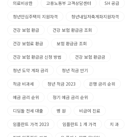
의료비상한
고용노동부 고객상담센터
SH 공급
청년안심주택의 지원자격
청년내일저축계좌지원자격
건강 보험 환급
건강 보험 환급금 조회
건강 보험료 환급
보험 환급금 조회
건강 보험 환급금 신청 방법
건강 보험 환급금
청년 도약 계좌 금리
청년 적금 만기
적금 비과세
청년 적금 2023
은행 금리 순위
예금 금리 순위
정기 예금 금리 순위
디딤돌 전세 대출
병 원
비급여 진료
임플란트 가격 2023
임플란트 1 개 가격
치 과