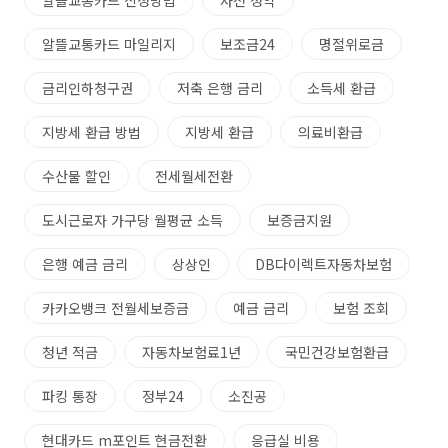
알뜰교통카드 신청방법
사전 청약
알뜰교통카드 마일리지
보조금24
명절위로금
금리인하청구권
저축 은행 금리
소득세 환급
지방세 환급 방법
지방세 환급
의료비환급
수산물 할인
전세월세전환
도시근로자 가구당 월평균 소득
보증금지원
은행 예금 금리
상상인
DB다이렉트자동차보험
카카오뱅크 전월세보증금
예금 금리
보험 조회
청년 적금
자동차보험료1년
국민건강보험환급
파킹 통장
정부24
소진공
현대카드 m포인트 현금전환
응급실 비용