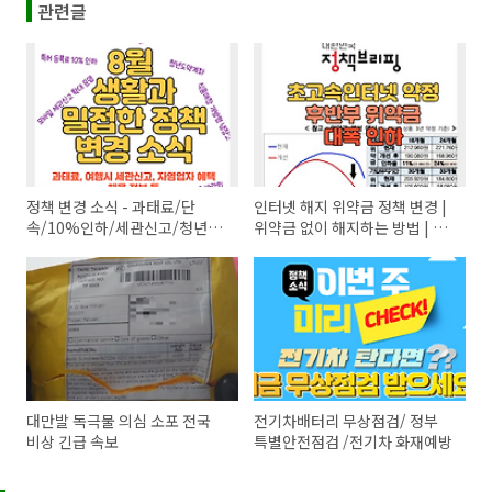
관련글
정책 변경 소식 - 과태료/단
인터넷 해지 위약금 정책 변경 |
속/10%인하/세관신고/청년도
위약금 없이 해지하는 방법 | 재
약계좌/채용박람회/냉방비절약
약정
지원/휴게시설의무확대
대만발 독극물 의심 소포 전국
전기차배터리 무상점검/ 정부
비상 긴급 속보
특별안전점검 /전기차 화재예방