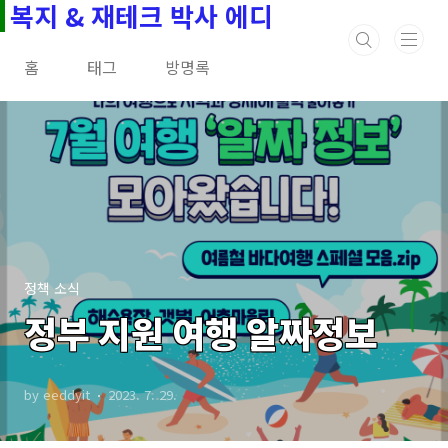
복지 & 재테크 박사 에디
본문 바로가기
홈
태그
방명록
정책 소식
정부 지원 여행 알짜정보
by eeddyit
2023. 7. 29.