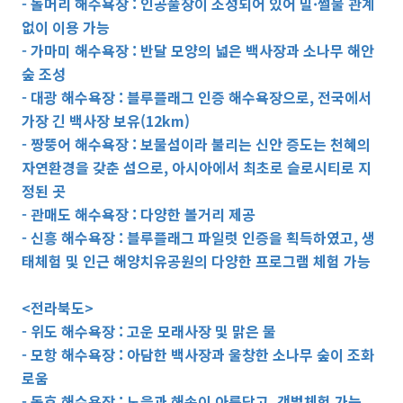
- 돌머리 해수욕장 : 인공풀장이 조성되어 있어 밀·썰물 관계
없이 이용 가능
- 가마미 해수욕장 : 반달 모양의 넓은 백사장과 소나무 해안
숲 조성
- 대광 해수욕장 : 블루플래그 인증 해수욕장으로, 전국에서
가장 긴 백사장 보유(12km)
- 짱뚱어 해수욕장 : 보물섬이라 불리는 신안 증도는 천혜의
자연환경을 갖춘 섬으로, 아시아에서 최초로 슬로시티로 지
정된 곳
- 관매도 해수욕장 : 다양한 볼거리 제공
- 신흥 해수욕장 : 블루플래그 파일럿 인증을 획득하였고, 생
태체험 및 인근 해양치유공원의 다양한 프로그램 체험 가능
<전라북도>
- 위도 해수욕장 : 고운 모래사장 및 맑은 물
- 모항 해수욕장 : 아담한 백사장과 울창한 소나무 숲이 조화
로움
- 동호 해수욕장 : 노을과 해송이 아름답고, 갯벌체험 가능