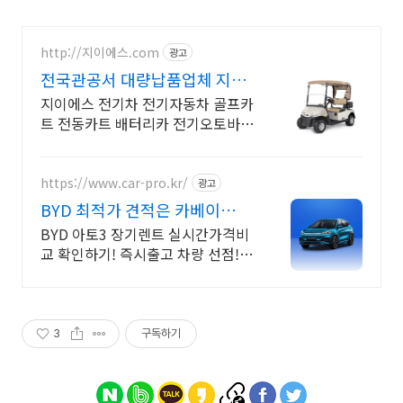
http://지이에스.com
광고
전국관공서 대량납품업체 지역
축제행사임대
지이에스 전기차 전기자동차 골프카
트 전동카트 배터리카 전기오토바이
판매및 수리전문
https://www.car-pro.kr/
광고
BYD 최적가 견적은 카베이
BYD 특가차량 무료견적
BYD 아토3 장기렌트 실시간가격비
교 확인하기! 즉시출고 차량 선점!
특가차종! 수입차 최대 할인 견적!
온라인계약! 최적가 프로모션 차량
빠른출고 선점하세요.
3
구독하기