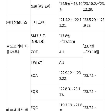
'14.5월~'18.10
'23.10.2.~'23.
쏘울(PS EV)
월
12.29.
'21.4.2.∼'22.1
'23.5.29.∼'23
㈜대창모터스
다니고밴
1.21.
.9.28.
SM3 Z.E.
'13.8월
(NR/LR)
∼'17.11월
르노코리아 자
'23.7월
동차(주)
ZOE
All
∼'23.10월
TWIZY
All
'22.9.12.∼'23.
EQA
'23.7.1.∼
2.22.
'22.8.3.∼23.1.
EQB
'23.7.1.∼
17.
'19.3.19.∼21.8
EQC
'23.7.1.∼
메르세데스 벤
.5.