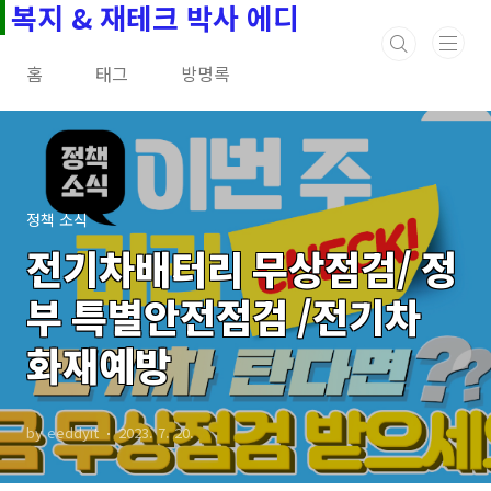
복지 & 재테크 박사 에디
본문 바로가기
홈
태그
방명록
정책 소식
전기차배터리 무상점검/ 정
부 특별안전점검 /전기차
화재예방
by eeddyit
2023. 7. 20.