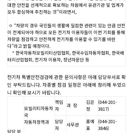
대한 안전을 선제적
으로 확보
하는 차원에서 유관기관 및 업계가
모두 합심하여 추진하는 것
”이라면서,
ㅇ
“차량의 경우
국민들의 생활에 밀접한 관련
이 있는 만큼
안전
이 전제
되어야 하므로 모든 전기차 이용자들이 이번 기회를 통해
차량을 점검
하고
안전하게
전기차를 이용
할 수 있기를 바란
다”라고 밝힐 예정이다
.
*
한국자동차모빌리티산업협회
,
한국수입자동차협회
,
한국배
터리산업협회
,
전기차 이용자
,
청년자문단 등
전기차 특별안전검검에 관한 문의사항은 아래 담당부서로 확
인 부탁드립니다. 차종별 점검 일정은 아래에 정리해 두었으
니 확인해 보시기 바랍니다.
책임
김은
(044-201-
과
장
모빌리티자동차
자
정
3817)
국
담당
홍예
(044-201-
자동차정책과
사무관
자
표
3846)
담당 부