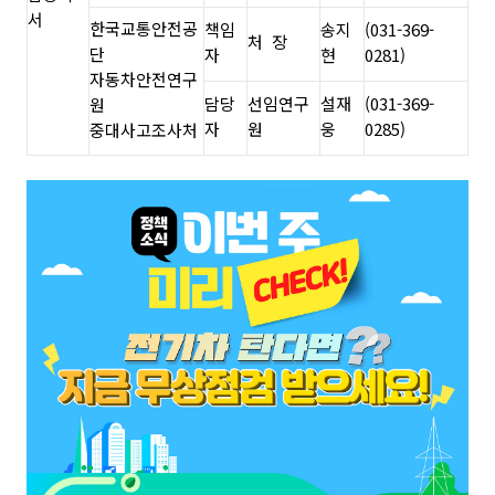
서
한국교통안전공
책임
송지
(031-369-
처
장
단
자
현
0281)
자동차안전연구
담당
선임연구
설재
(031-369-
원
자
원
웅
0285)
중대사고조사처