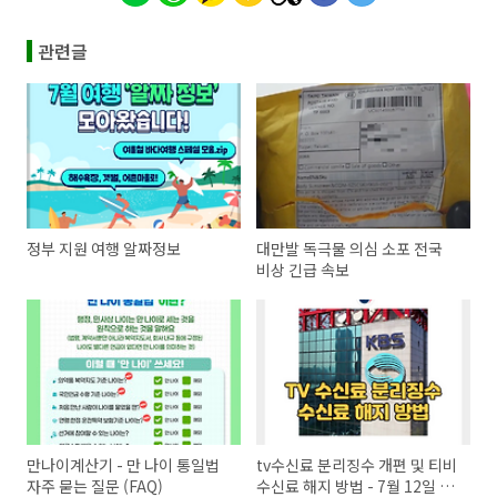
관련글
정부 지원 여행 알짜정보
대만발 독극물 의심 소포 전국
비상 긴급 속보
만나이계산기 - 만 나이 통일법
tv수신료 분리징수 개편 및 티비
자주 묻는 질문 (FAQ)
수신료 해지 방법 - 7월 12일 부