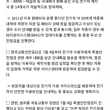
츠・
BMW
・테슬라 등 국내에서 판매 중인
수입 전기차 제작
사
총
14
개사가
자발적으로 참여
하며,
ㅇ
2011년 이후 판매
되어 운행 중이던 전기차
약 50여개 차종
에
대하여
차량의 외관 및 배터리 상태 등을 점검
하고 이상이 있는
경우
수리
안내
를 받을 수 있게 함과 동시에
,
일부 차종의 경우 배
터리관리시스템
(BMS)의 업데이트를 진행하는 등
종합 무상 안
전점검
을 진행한다.
□
한국교통안전공단은
7
월
4
일부터 전기차 이용자에게 특별안
전점검 관련
세부
내용을 담은 안내톡을 발송할 예정
이며,
점검
을 원하는 이용자
는
제작사별 점검 일정
을 확인한 후 해당 차종
의 일정에
가까운 차량
서비스
센터에 방문
하여 점검받을 수 있
다.
ㅇ
방문자를 대상으로
전기차 이용 가이드라인을 배포
하
여
전기
차의 안전한
이용방안을 안내
하는 등
홍보도 강화
할 계획이다
.
□
한편
,
원희룡 국토교통부 장관
은
7
월
4
일 특별안전점검이 진
행되고 있는
현장을 찾아 간담회
*
를 갖고 “이번 점검은
전기차에