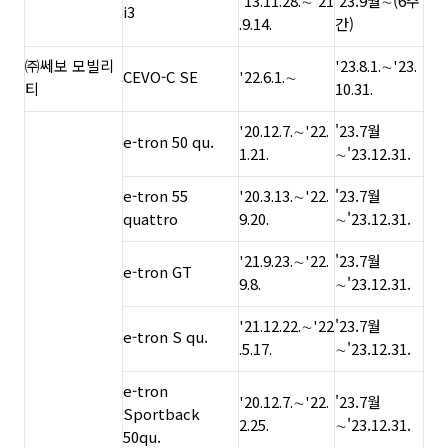
'13.11.28.∼'21
'23.9월∼(6주
i3
.9.14.
간)
㈜쎄보 모빌리
'23.8.1.∼'23.
CEVO-C SE
'22.6.1.∼
티
10.31.
'20.12.7.∼'22.
'23.7월
e-tron 50 qu.
1.21.
∼'23.12.31.
e-tron 55
'20.3.13.∼'22.
'23.7월
quattro
9.20.
∼'23.12.31.
'21.9.23.∼'22.
'23.7월
e-tron GT
9.8.
∼'23.12.31.
'21.12.22.∼'22
'23.7월
e-tron S qu.
.5.17.
∼'23.12.31.
e-tron
'20.12.7.∼'22.
'23.7월
Sportback
2.25.
∼'23.12.31.
50qu.