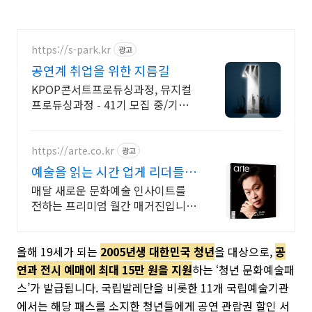
https://s-park.kr
광고
공연계 취업을 위한 지름길
KPOP콘서트프로듀싱과정, 뮤지컬
프로듀싱과정 - 41기 모집 중/기획
연출무대감독 세계가 열광하는 K-콘
텐츠의 핵심이 될 제작스태프 양성 -
SPARK가 책임집니다
https://arte.co.kr
광고
예술을 읽는 시간 업게 리더들이
선택한 매거진
매달 새로운 문화예술 인사이트를
전하는 프리미엄 월간 매거진입니
다. 아르떼매거진 체험판을 지금 경
험해 보세요
올해 19세가 되는
2005년생 대한민국 청년
을 대상으로,
공
연과 전시 예매에 최대 15만 원을 지원
하는 ‘청년 문화예술패
스’가 발급됩니다. 국립발레단을 비롯한 11개 국립예술기관
에서는 해당 패스를 소지한 청년들에게 공연 관람권 할인 서