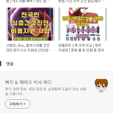
법 | 카드사별 혜택ㅣ카드 발급
방법 기간 자격 조건 중도해지
방법과 링크
변경내용 만기 등 총 정리 - 서울
경기도등 전국 공통
고혈압, 당뇨, 콜레스테롤 건강
임플란트 1개 가격 비교 | 정부
검진 받으시고 지원금 15만원
지원금 | 종류 별 장 단점 총 정리
받으세요! - 매 분기 선착순 지원
(전국민 심층건강진단 비용지원
댓글
사업)
복지 & 재테크 박사 에디
복지 관련 정보, 세금 환급 등 실생활에 도움이 되는 내용
을 다룹니다.
구독하기