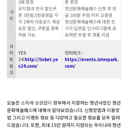
2매 증정
폰 증정
뮤지컬과
연극 할인쿠
청년문화예술패스 신청 후 댓
내
폰 3천원,5천원권을 각
글 100분 추첨 커피 교환권
용
각 1매씩 다운로드 제공
청년문화예술패스에 대한 친
모든 할인, 쿠폰을 중복
구의 답변을 인스타그램에 공
적용 가능
유하면 추첨 후 경품 지급
사
이
YES
인터파크 :
트
24:
http://ticket.ye
https://events.interpark.
링
s24.com/
com/
크
오늘은
소득에 상관없이
정부에서 지원하는 청년사업인 청년
문화예술패스에 대해서 알아보았습니다. 신청방법과 이용방
법 그리고 이벤트 정보 등 다양하고 필요한 정보를 모두 알려
드렸습니다. 또한, 최대 15만 원까지 지원되는 우리나라 청년