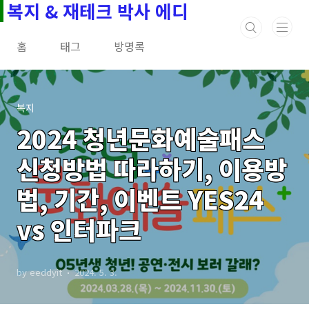
복지 & 재테크 박사 에디
본문 바로가기
홈
태그
방명록
복지
2024 청년문화예술패스
신청방법 따라하기, 이용방
법, 기간, 이벤트 YES24
vs 인터파크
by eeddyit
2024. 5. 3.