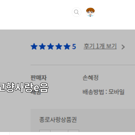
|고향사랑e음