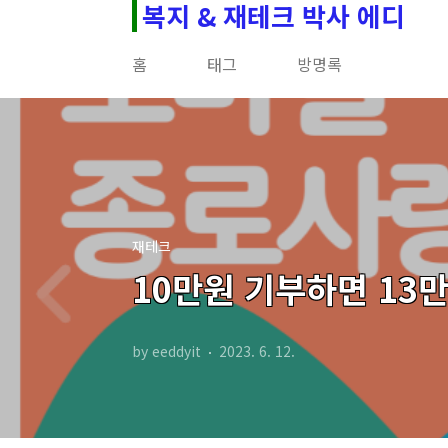
복지 & 재테크 박사 에디
본문 바로가기
홈
태그
방명록
재테크
10만원 기부하면 13
by eeddyit
2023. 6. 12.