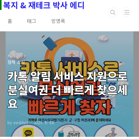
복지 & 재테크 박사 에디
본문 바로가기
홈
태그
방명록
정책 소식
카톡 알림 서비스 지원으로
분실여권 더 빠르게 찾으세
요
by eeddyit
2023. 6. 18.