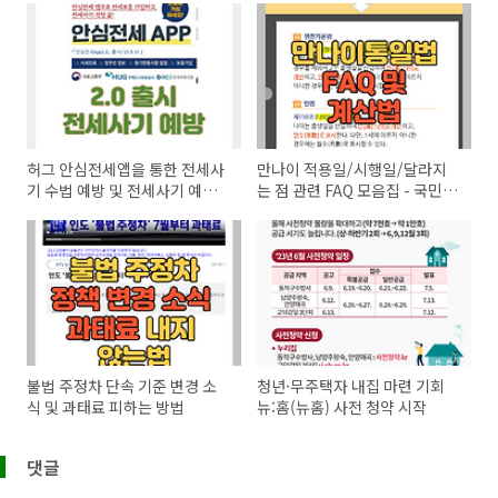
허그 안심전세앱을 통한 전세사
만나이 적용일/시행일/달라지
기 수법 예방 및 전세사기 예방
는 점 관련 FAQ 모음집 - 국민연
법 (전세사기 특별법)
금 수령시기 달라지나요?
불법 주정차 단속 기준 변경 소
청년·무주택자 내집 마련 기회
식 및 과태료 피하는 방법
뉴:홈(뉴홈) 사전 청약 시작
댓글