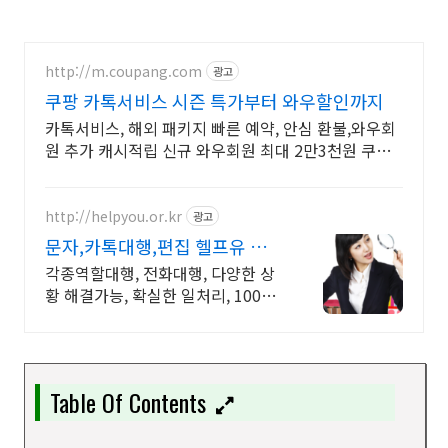
http://m.coupang.com
광고
쿠팡 카톡서비스 시즌 특가부터 와우할인까지
카톡서비스, 해외 패키지 빠른 예약, 안심 환불,와우회
원 추가 캐시적립 신규 와우회원 최대 2만3천원 쿠폰
팩+5% 추가적립 혜택! 여행도 이제 쿠팡에서!
http://helpyou.or.kr
광고
문자,카톡대행,편집 헬프유 역
할대행, 상황연출 전문업체
각종역할대행, 전화대행, 다양한 상
황 해결가능, 확실한 일처리, 100%
비밀보장 사람의 도움이 필요할 때
는 헬프유를 기억하세요. 어떤 상황
이던 해결이 가능합니다.
Table Of Contents