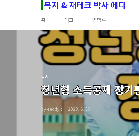
복지 & 재테크 박사 에디
본문 바로가기
홈
태그
방명록
복지
청년형 소득공제 장기펀
by eeddyit
2023. 6. 20.