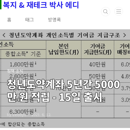
복지 & 재테크 박사 에디
본문 바로가기
홈
태그
방명록
정책 소식
청년도약계좌 5년간 5000
만 원 적립 - 15일 출시
by eeddyit
2023. 6. 12.