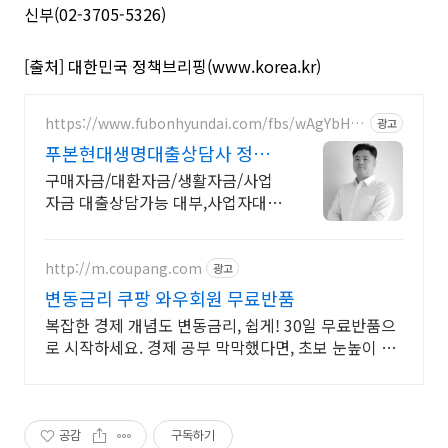
신부(02-3705-5326)
[출처] 대한민국 정책브리핑(www.korea.kr)
https://www.fubonhyundai.com/fbs/wAgYbHfR
광고
WZ
푸본현대생명대출상담사 정종
욱
구매자금/대환자금/생활자금/사업
자금 대출상담가능 대부,사업자대출
대환 상담가능
http://m.coupang.com
광고
변동금리 쿠팡 와우회원 무료반품
복잡한 경제 개념도 변동금리, 쉽게! 30일 무료반품으
로 시작하세요. 경제 공부 막막했다면, 초보 눈높이 책
으로 현명한 선택을 쿠팡에서!
공감
구독하기