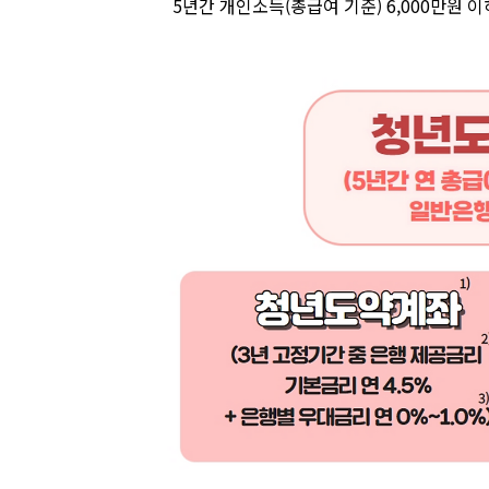
**
5
년간 개인소득
(
총급여 기준
)
6,000
만원 이