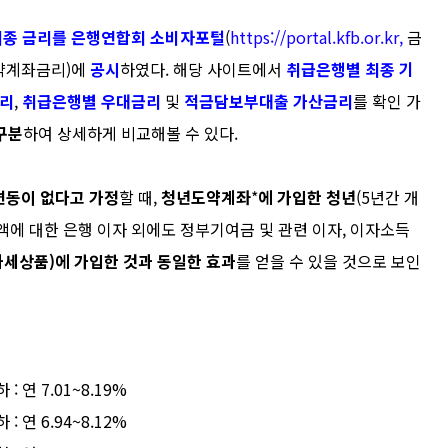
최종 금리를 은행연합회
소비자
포털
(
https://portal.kfb.or.kr,
금
약
계좌금리
)
에
공시
하였다
.
해당 사이트
에서
취급은행별 최종 기
리
,
취급은행별 우대금리
및
적금담보부대출 가산금리
를 확인 가
구분
하여 상세하게 비교해볼 수 있다
.
변동이 없다고 가정
할 때
,
청년도약
계좌
*
에 가입한 청년
(5
년간 개
액에 대한 은행 이자 외에도 정부기여금 및 관련 이자
,
이자소득
과세상품
)
에 가입한 것과 동일한 효과
를 얻을 수 있을 것으로 보인
하
:
연
7.01~8.19%
하
:
연
6.94~8.12%