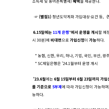
소득세 및 농어촌특별세
)
혜택
을 제공한다
.
☞
(
별첨
1)
청년도약계좌 가입대상·요건 등
,
(
6.15
일에는
11
개 은행
*
에서 운영을 개시
할 예
시
30
분
)
에
비대면
으로
가입신청
이
가능
하다
.
*
농협
,
신한
,
우리
,
하나
,
기업
,
국민
,
부산
,
광
* SC
제일은행은 ’
24.1
월부터 운영 개시
’
23.6
월
에는
6
월
15
일부터
6
월
23
일까지 가입
를 기준
으로
5
부제
에 따라 가입신청이 가능
하며
능하다
.