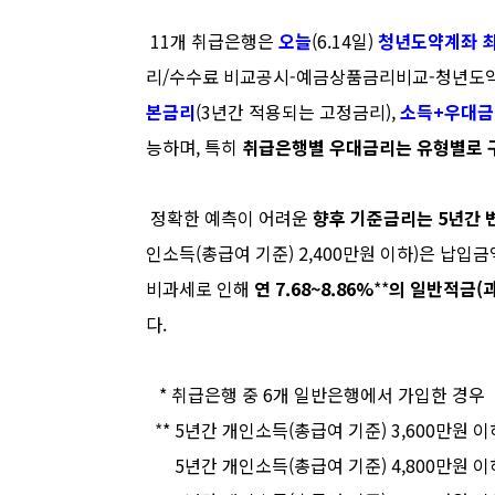
11
개
취급은행은
오늘
(6.14
일
)
청년도약계좌 
리
/
수수료 비교공시
-
예금상품금리비교
-
청년도
본금리
(3
년간 적용되는
고정금리
)
,
소득
+
우대금
능하며
,
특히
취급은행별 우대금리는 유형별로 
정확한 예측이 어려운
향후 기준금리는
5
년간 
인소득
(
총급여 기준
)
2,400
만원 이하
)
은 납입금
비과세로 인해
연
7.68~8.86%
**
의
일반적금
(
다
.
*
취급은행 중
6
개 일반은행에서 가입한 경우
*
* 5
년간 개인소득
(
총급여 기준
)
3,600
만원 이
**
5
년간 개인소득
(
총급여 기준
)
4,800
만원 이