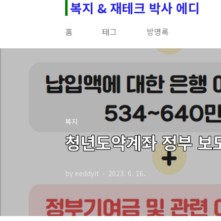
복지 & 재테크 박사 에디
본문 바로가기
홈
태그
방명록
복지
청년도약계좌 정부 보도
by eeddyit
2023. 6. 16.