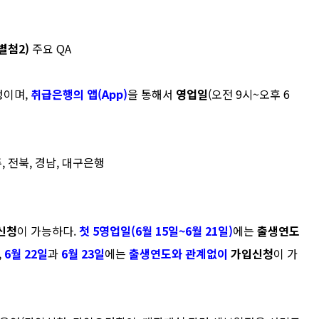
별첨
2)
주요
QA
정이며
,
취급은행의 앱
(App)
을 통해서
영업일
(
오전
9
시
~
오후
6
주
,
전북
,
경남
,
대구은행
신청
이 가능하다
.
첫
5
영업일
(
6
월
15
일
~6
월
21
일
)
에는
출생연도
,
6
월
22
일
과
6
월
23
일
에는
출생연도와 관계없이
가입신청
이 가