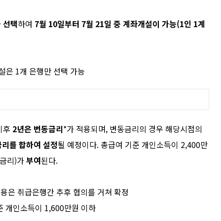
 선택
하여
7
월
10
일부터
7
월
21
일 중
계좌개설이 가능
(1
인
1
계
설은
1
개 은행만 선택 가능
이후
2
년은 변동금리
*
가 적용되며
,
변동금리의 경우 해당시점의
리를 합하여 설정
될 예정이다
.
총급여 기준 개인소득이
2,400
만
대금리
)
가
부여
된다
.
내용은 취급은행간 추후 협의를 거쳐 확정
준 개인소득이
1,600
만원 이하