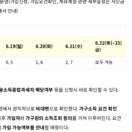
 운영
(
가입신청
,
가입요건확인
,
계좌
개설
관련 세부일정은 서민금
에서 안내
)
6.22(
목
)~23(
6.19(
월
)
6.20(
화
)
6.21(
수
)
금
)
0, 5
1, 6
2, 7
모두 가능
융소득종합과세자
해당여부
등을 신청시 바로 확인할 수 있다
.
원에서 원칙적으로
비대면
으로
확인한다
.
가구소득 요건 확인
이후
가입자
와
가구원의 소득조회 동의
를 거쳐 이루어진다
.
요건
서
가입 가능여부를 안내
할 예정이다
.