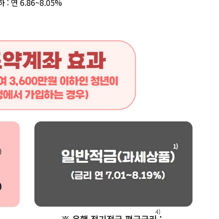
하
:
연
6.86~8.05%