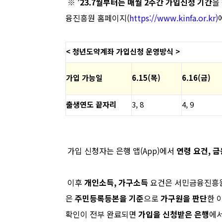
※
’
23.7
월부터는 매월
2
주간 가입신청 기간
을
융진흥원 홈페이지
(
https://www.kinfa.or.kr)
<
청년도약계좌 가입신청 운영방식
>
가입
가능일
6.15(
목
)
6.16(
금
)
출생연도
끝자리
3, 8
4, 9
가입 신청자는 은행 앱
(App)
에서
연령 요건
,
금
이후
개인소득
,
가구소득
요건은 서민금융진흥
은
주민등록등본을 기준
으로
가구원을 판단
한
확인이
전부 완료되면
가입을 신청받은 은행
에