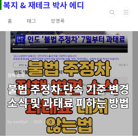
복지 & 재테크 박사 에디
본문 바로가기
홈
태그
방명록
정책 소식
불법 주정차 단속 기준 변경
소식 및 과태료 피하는 방법
by eeddyit
2023. 6. 18.