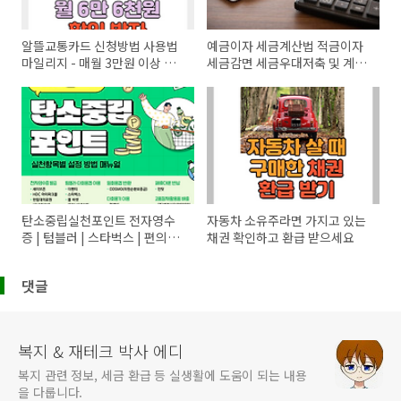
알뜰교통카드 신청방법 사용법
예금이자 세금계산법 적금이자
마일리지 - 매월 3만원 이상 절
세금감면 세금우대저축 및 계산
약| 7월 플러스 출시 (신한, 하
기
나, 우리, 티머니, 로카, 삼성, 현
대, 국민, 농협, BC)
탄소중립실천포인트 전자영수
자동차 소유주라면 가지고 있는
증 | 텀블러 | 스타벅스 | 편의점
채권 확인하고 환급 받으세요
등
댓글
복지 & 재테크 박사 에디
복지 관련 정보, 세금 환급 등 실생활에 도움이 되는 내용
을 다룹니다.