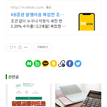
http://m.kbsec.com
광고
KB증권 발행어음 복잡한 조건
없이 누구나
조건 없이 누구나 약정식 세전 연
3.20% 수익률! (12개월) 복잡한 가
입 조건 없이 자유롭게 설정하는 만
기 일자 (최대 1년)
1
구독하기
관련글