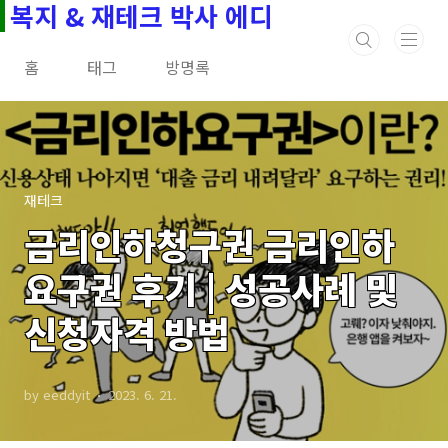
복지 & 재테크 박사 에디
본문 바로가기
홈
태그
방명록
재테크
금리인하청구권 금리인하
요구권 후기 | 성공사례 및
신청자격 방법
by eeddyit
2023. 6. 21.